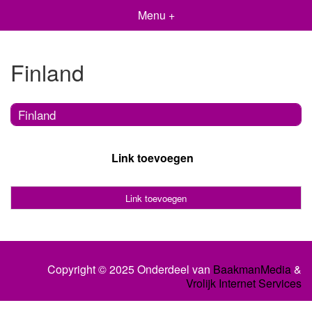
Menu +
Finland
Finland
Link toevoegen
Link toevoegen
Copyright © 2025 Onderdeel van
BaakmanMedia
&
Vrolijk Internet Services